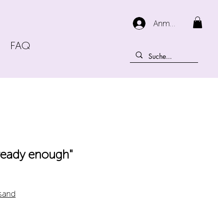
Anmelden
FAQ
ready enough"
rsand