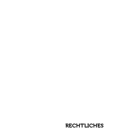
ENOUGH!
lity Assurance for Quality
Standard ISO-9001:2015
agement System Standard ISO-
tile Standard (GOTS)
00
transparent business in Lithuania
ol Standard
sek
RECHTLICHES