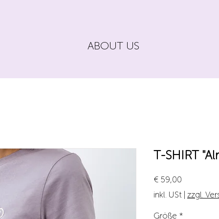
ABOUT US
T-SHIRT "Al
Preis
€ 59,00
inkl. USt
|
zzgl. Ve
Größe
*