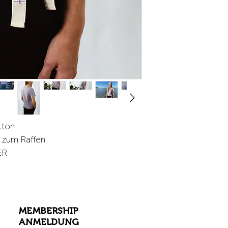
YOU ARE ALREADY 
Produziert in Litauen
- Lloyd’s Register Qua
Management System 
- Environmental Man
14001:2015
- Global Organic Tex
- Ökotex Standard 1
- Clear wave label of 
- The Responsible Wo
Design: Marianne Mu
cotton
z zum Raffen
ER
MEMBERSHIP
ANMELDUNG