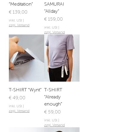
"Meditation"
SAMURAI
"Allday"
Preis
€ 139,00
Preis
€ 159,00
inkl. USt
|
zzgl. Versand
inkl. USt
|
zzgl. Versand
T-SHIRT "Wynt"
T-SHIRT
"Already
Preis
€ 49,00
enough"
inkl. USt
|
zzgl. Versand
Preis
€ 59,00
inkl. USt
|
zzgl. Versand