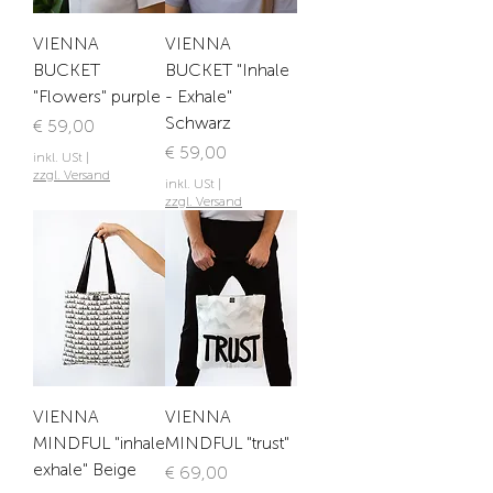
VIENNA
VIENNA
BUCKET
BUCKET "Inhale
"Flowers" purple
- Exhale"
Schwarz
Preis
€ 59,00
Preis
€ 59,00
inkl. USt
|
zzgl. Versand
inkl. USt
|
zzgl. Versand
VIENNA
VIENNA
MINDFUL "inhale
MINDFUL "trust"
exhale" Beige
Preis
€ 69,00