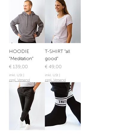
HOODIE
T-SHIRT "all
"Meditation"
good"
Preis
Preis
€ 139,00
€ 49,00
inkl. USt
|
inkl. USt
|
zzgl. Versand
zzgl. Versand