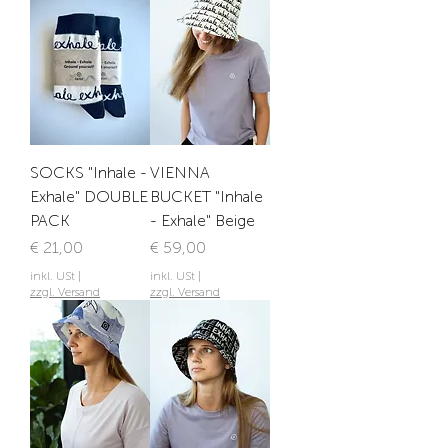
SOCKS "Inhale -
VIENNA
Exhale" DOUBLE
BUCKET "Inhale
PACK
- Exhale" Beige
Preis
Preis
€ 21,00
€ 59,00
inkl. USt
|
inkl. USt
|
zzgl. Versand
zzgl. Versand